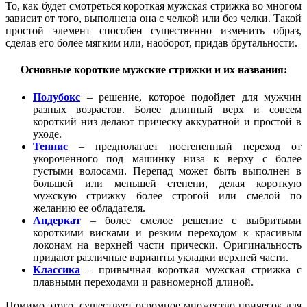
То, как будет смотреться короткая мужская стрижка во многом
зависит от того, выполнена она с челкой или без челки. Такой
простой элемент способен существенно изменить образ,
сделав его более мягким или, наоборот, придав брутальности.
Основные короткие мужские стрижки и их названия:
Полубокс
– решение, которое подойдет для мужчин
разных возрастов. Более длинный верх и совсем
короткий низ делают прическу аккуратной и простой в
уходе.
Теннис
– предполагает постепенный переход от
укороченного под машинку низа к верху с более
густыми волосами. Перепад может быть выполнен в
большей или меньшей степени, делая короткую
мужскую стрижку более строгой или смелой по
желанию ее обладателя.
Андеркат
– более смелое решение с выбритыми
короткими висками и резким переходом к красивым
локонам на верхней части прически. Оригинальность
придают различные варианты укладки верхней части.
Классика
– привычная короткая мужская стрижка с
плавными переходами и равномерной длиной.
Помимо этого, существует огромное множество причесок для