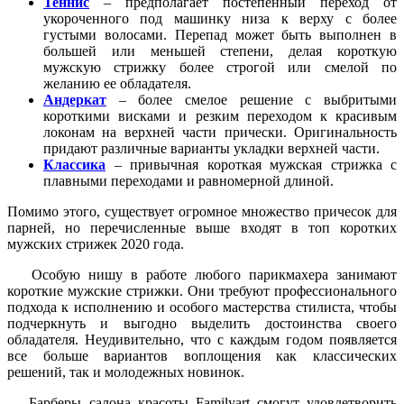
Теннис
– предполагает постепенный переход от
укороченного под машинку низа к верху с более
густыми волосами. Перепад может быть выполнен в
большей или меньшей степени, делая короткую
мужскую стрижку более строгой или смелой по
желанию ее обладателя.
Андеркат
– более смелое решение с выбритыми
короткими висками и резким переходом к красивым
локонам на верхней части прически. Оригинальность
придают различные варианты укладки верхней части.
Классика
– привычная короткая мужская стрижка с
плавными переходами и равномерной длиной.
Помимо этого, существует огромное множество причесок для
парней, но перечисленные выше входят в топ коротких
мужских стрижек 2020 года.
Особую нишу в работе любого парикмахера занимают
короткие мужские стрижки. Они требуют профессионального
подхода к исполнению и особого мастерства стилиста, чтобы
подчеркнуть и выгодно выделить достоинства своего
обладателя. Неудивительно, что с каждым годом появляется
все больше вариантов воплощения как классических
решений, так и молодежных новинок.
Барберы салона красоты Familyart смогут удовлетворить