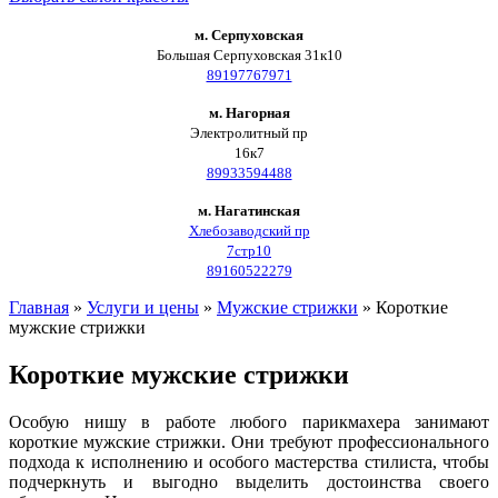
м. Серпуховская
Большая Серпуховская 31к10
89197767971
м. Нагорная
Электролитный пр
16к7
89933594488
м. Нагатинская
Хлебозаводский пр
7стр10
89160522279
Главная
»
Услуги и цены
»
Мужские стрижки
»
Короткие
мужские стрижки
Короткие мужские стрижки
Особую нишу в работе любого парикмахера занимают
короткие мужские стрижки. Они требуют профессионального
подхода к исполнению и особого мастерства стилиста, чтобы
подчеркнуть и выгодно выделить достоинства своего