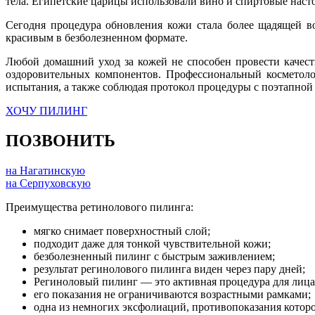
тела. Египетские царицы использовали вино и спиртовые насто
Сегодня процедура обновления кожи стала более щадящей в
красивым в безболезненном формате.
Любой домашний уход за кожей не способен провести качест
оздоровительных компонентов. Профессиональный косметолог
испытания, а также соблюдая протокол процедуры с поэтапной
ХОЧУ ПИЛИНГ
ПОЗВОНИТЬ
на Нагатинскую
на Серпуховскую
Преимущества ретинолового пилинга:
мягко снимает поверхностный слой;
подходит даже для тонкой чувствительной кожи;
безболезненный пилинг с быстрым заживлением;
результат регинолового пилинга виден через пару дней;
Региноловый пилинг — это активная процедура для лица
его показания не ограничиваются возрастными рамками;
одна из немногих эксфолиаций, противопоказания кото