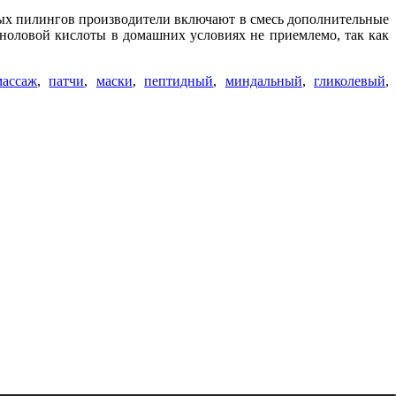
ных пилингов производители включают в смесь дополнительные
ноловой кислоты в домашних условиях не приемлемо, так как
массаж
,
патчи
,
маски
,
пептидный
,
миндальный
,
гликолевый
,