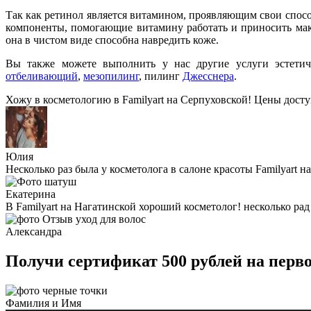
Так как ретинол является витамином, проявляющим свои спос
компоненты, помогающие витамину работать и приносить мак
она в чистом виде способна навредить коже.
Вы также можете выполнить у нас другие услуги
эстети
отбеливающий
,
мезопилинг
, пилинг
Джесснера
.
Хожу в косметологию в Familyart на Серпуховской! Цены дост
Юлия
Несколько раз была у косметолога в салоне красоты Familyart н
Екатерина
В Familyart на Нагатинской хороший косметолог! несколько рад
Александра
Получи сертификат 500 рублей на перв
Фамилия и Имя