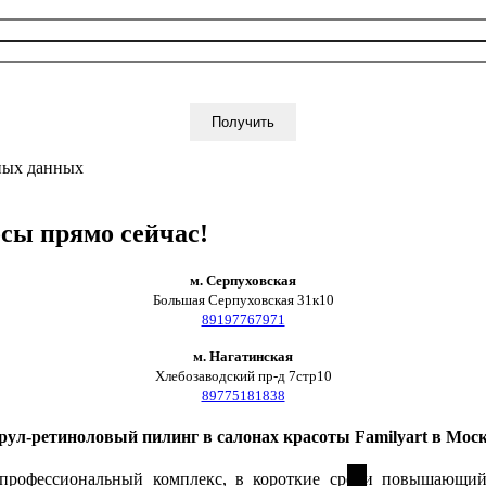
ьных данных
осы прямо сейчас!
м. Серпуховская
Большая Серпуховская 31к10
89197767971
м. Нагатинская
Хлебозаводский пр-д 7стр10
89775181838
рул-ретиноловый пилинг в салонах красоты Familyart в Моск
рофессиональный комплекс, в короткие сроки повышающий 