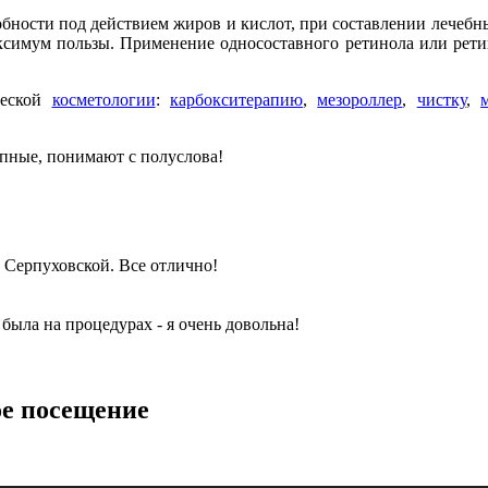
обности под действием жиров и кислот, при составлении лечеб
симум пользы. Применение односоставного ретинола или рети
ческой
косметологии
:
карбокситерапию
,
мезороллер
,
чистку
,
упные, понимают с полуслова!
а Серпуховской. Все отлично!
 была на процедурах - я очень довольна!
ое посещение