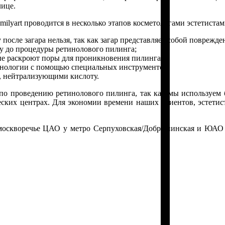
лице.
lyart проводится в несколько этапов косметологами эстетиста
осле загара нельзя, так как загар представляет собой поврежде
ку до процедуры ретинолового пилинга;
е раскроют поры для проникновения пилинга;
хнологии с помощью специальных инструментов;
, нейтрализующими кислоту.
 по проведению ретинолового пилинга, так как мы используем
еских центрах. Для экономии времени наших клиентов, эстетис
москворечье ЦАО у метро Серпуховская/Добрынинская и ЮАО р