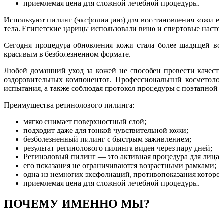
приемлемая цена для сложной лечебной процедуры.
Используют пилинг (эксфолиацию) для восстановления кожи 
тела. Египетские царицы использовали вино и спиртовые насто
Сегодня процедура обновления кожи стала более щадящей в
красивым в безболезненном формате.
Любой домашний уход за кожей не способен провести качест
оздоровительных компонентов. Профессиональный косметолог
испытания, а также соблюдая протокол процедуры с поэтапной
Преимущества ретинолового пилинга:
мягко снимает поверхностный слой;
подходит даже для тонкой чувствительной кожи;
безболезненный пилинг с быстрым заживлением;
результат регинолового пилинга виден через пару дней;
Региноловый пилинг — это активная процедура для лица
его показания не ограничиваются возрастными рамками;
одна из немногих эксфолиаций, противопоказания кото
приемлемая цена для сложной лечебной процедуры.
ПОЧЕМУ ИМЕННО МЫ?