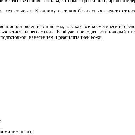
и в качестве основы состава, которые агрессивно сдирали эпиде
о всех смыслах. К одному из таких безопасных средств относ
венное обновление эпидермы, так как все косметические сре
-эстетист нашего салона Familyart проводит ретиноловый пи
 подготовкой, нанесением и реабилитацией кожи.
;
рой минимальны;