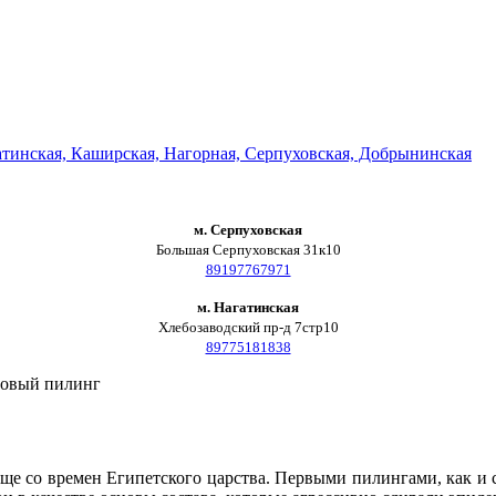
м. Серпуховская
Большая Серпуховская 31к10
89197767971
м. Нагатинская
Хлебозаводский пр-д 7стр10
89775181838
ловый пилинг
еще со времен Египетского царства. Первыми пилингами, как и