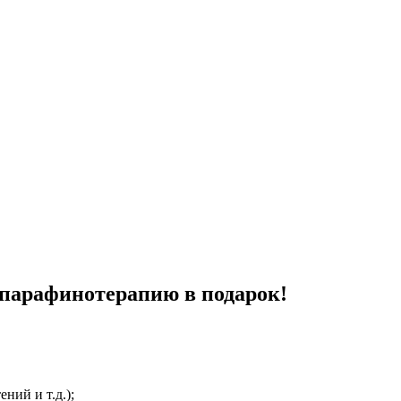
 парафинотерапию в подарок!
ний и т.д.);