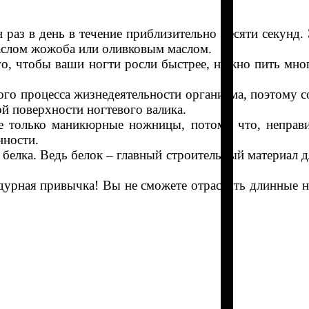
раз в день в течение приблизительно десяти секунд. 
аслом жожоба или оливковым маслом.
го, чтобы ваши ногти росли быстрее, нужно пить мно
го процесса жизнедеятельности организма, поэтому с
ой поверхности ногтевого валика.
е только маникюрные ножницы, потому что, неправи
нности.
 белка. Ведь белок – главный строительный материал д
ая дурная привычка! Вы не сможете отрастить длинные 