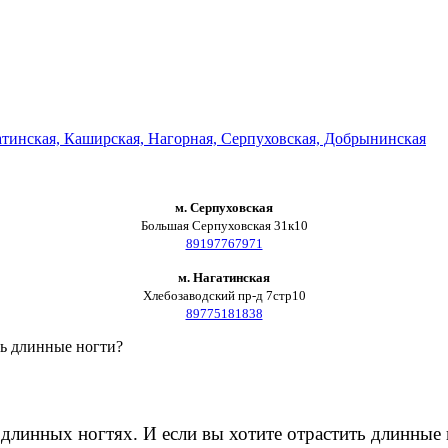
м. Серпуховская
Большая Серпуховская 31к10
89197767971
м. Нагатинская
Хлебозаводский пр-д 7стр10
89775181838
ть длинные ногти?
нных ногтях. И если вы хотите отрастить длинные ног